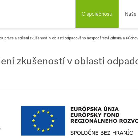
O společnosti
Naše 
lupráce a sdílení zkušeností v oblasti odpadového hospodářství Zlínska a Púcho
lení zkušeností v oblasti odpa