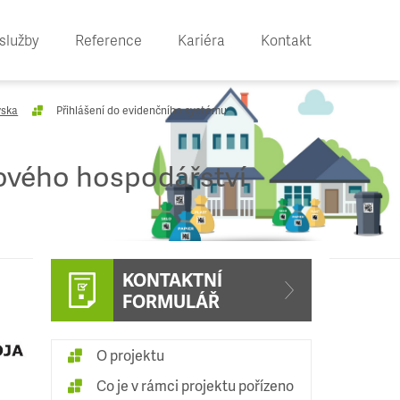
služby
Reference
Kariéra
Kontakt
vska
Přihlášení do evidenčního systému
dového hospodářství
KONTAKTNÍ
FORMULÁŘ
O projektu
Co je v rámci projektu pořízeno