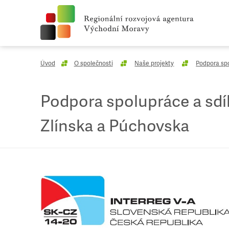
Úvod
O společnosti
Naše projekty
Podpora spo
Podpora spolupráce a sdí
Zlínska a Púchovska