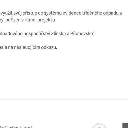
využít svůj přístup do systému evidence tříděného odpadu a
l pořízen v rámci projektu
 odpadového hospodářství Zlínska a Púchovska“
esla na násleucjícím odkazu.