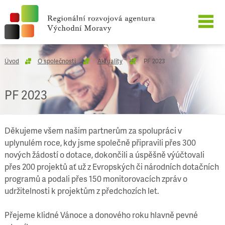
O SPOLEČNOSTI
Úvod
O společnosti
Aktuality
PF 2023
NAŠE SLUŽBY
PF 2023
REFERENCE
Děkujeme všem našim partnerům za spolupráci v
KARIÉRA
uplynulém roce, kdy jsme společně připravili přes 300
nových žádostí o dotace, dokončili a úspěšně výúčtovali
KONTAKT
přes 200 projektů ať už z Evropských či národních dotačních
programů a podali přes 150 monitorovacích zpráv o
udržitelnosti k projektům z předchozích let.
Přejeme klidné Vánoce a donového roku hlavně pevné