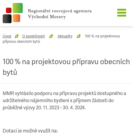
O SPOLEČNOSTI
Úvod
O společnosti
Aktuality
100 % na projektovou
přípravu obecních bytů
NAŠE SLUŽBY
100 % na projektovou přípravu obecních
REFERENCE
bytů
KARIÉRA
MMR vyhlásilo podporu na přípravu projektů dostupného a
KONTAKT
udržitelného nájemního bydlení s příjmem žádostí do
průběžné výzvy 20. 11. 2023 - 30. 4. 2024.
Dotaci je možné využít na: