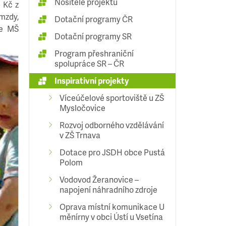
Nositelé projektu
. Kč z
mzdy,
Dotační programy ČR
je MŠ
Dotační programy SR
Program přeshraniční
spolupráce SR – ČR
Inspirativní projekty
Víceúčelové sportoviště u ZŠ
Mysločovice
Rozvoj odborného vzdělávání
v ZŠ Trnava
Dotace pro JSDH obce Pustá
Polom
Vodovod Žeranovice –
napojení náhradního zdroje
Oprava místní komunikace U
měnírny v obci Ústí u Vsetína