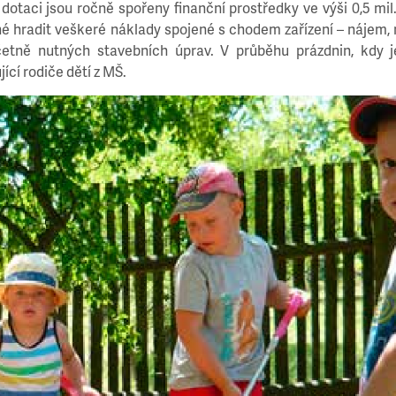
otaci jsou ročně spořeny finanční prostředky ve výši 0,5 mil
é hradit veškeré náklady spojené s chodem zařízení – nájem, 
včetně nutných stavebních úprav. V průběhu prázdnin, kdy 
ící rodiče dětí z MŠ.