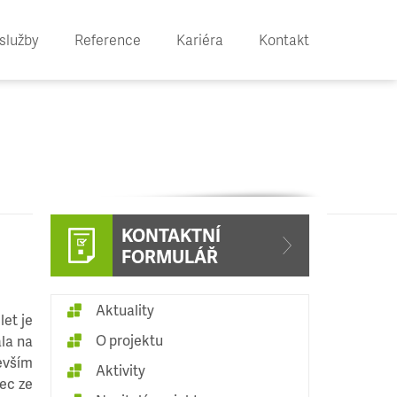
služby
Reference
Kariéra
Kontakt
KONTAKTNÍ
FORMULÁŘ
Aktuality
let je
O projektu
ala na
evším
Aktivity
ec ze