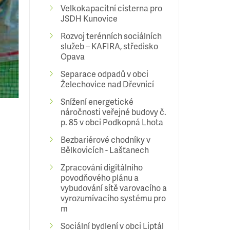
Velkokapacitní cisterna pro
JSDH Kunovice
Rozvoj terénních sociálních
služeb – KAFIRA, středisko
Opava
Separace odpadů v obci
Želechovice nad Dřevnicí
Snížení energetické
náročnosti veřejné budovy č.
p. 85 v obci Podkopná Lhota
Bezbariérové chodníky v
Bělkovicích - Lašťanech
Zpracování digitálního
povodňového plánu a
vybudování sítě varovacího a
vyrozumívacího systému pro
m
Sociální bydlení v obci Liptál