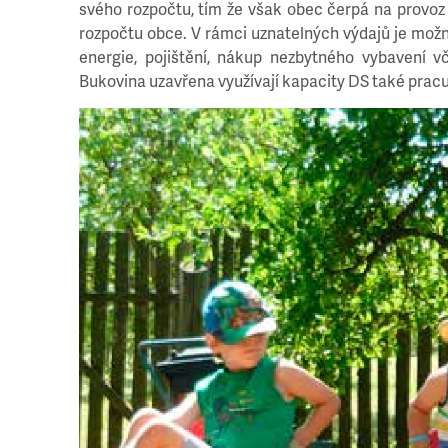
svého rozpočtu, tím že však obec čerpá na provoz d
rozpočtu obce. V rámci uznatelných výdajů je možn
energie, pojištění, nákup nezbytného vybavení 
Bukovina uzavřena využívají kapacity DS také pracuj