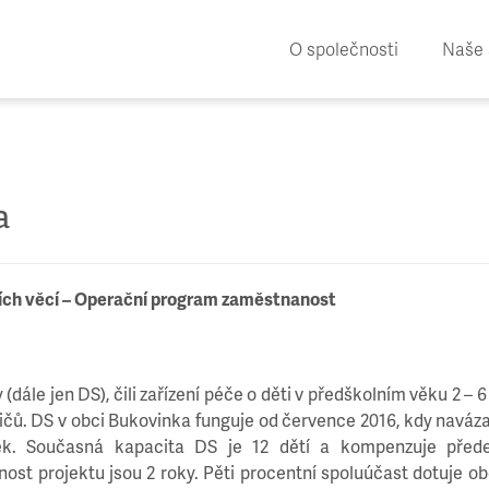
O společnosti
Naše 
a
ních věcí – Operační program zaměstnanost
ále jen DS), čili zařízení péče o děti v předškolním věku 2 – 6 
odičů. DS v obci Bukovinka funguje od července 2016, kdy naváz
ek. Současná kapacita DS je 12 dětí a kompenzuje před
ost projektu jsou 2 roky. Pěti procentní spoluúčast dotuje ob