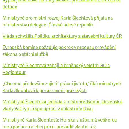
dotace
Ministryně pro místní rozvoj Karla Šlechtová přijala na
ministerstvu delegaci Čínské lidové republik
Vláda schválila Politiku architektury a stavební kultury ČR
Evropská komise požaduje pokrok v procesu provádění
zákona o státní službě
Ministryně Šlechtová zahájila brněnský veletrh GO a
Regiontour
„Chceme především zajistit právní jistotu,“ říká ministryně
Karla Šlechtová k pozastavení pražských
Ministryně Šlechtová jednala s místopředsedou slovenské
vlády Vážnym o spolupráci v oblasti efektivn
Ministryně Karla Šlechtová: Horská služba má veškerou
mou podporu a chci pro ni prosadit vlastní roz