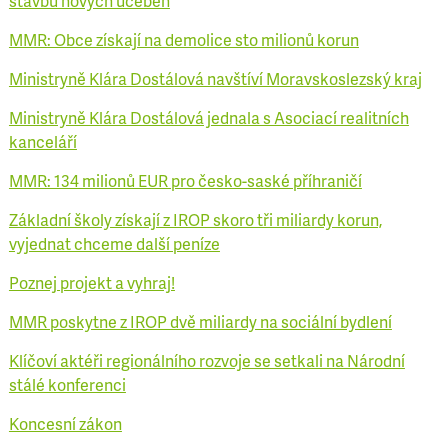
stavbu nových učeben
MMR: Obce získají na demolice sto milionů korun
Ministryně Klára Dostálová navštíví Moravskoslezský kraj
Ministryně Klára Dostálová jednala s Asociací realitních
kanceláří
MMR: 134 milionů EUR pro česko-saské příhraničí
Základní školy získají z IROP skoro tři miliardy korun,
vyjednat chceme další peníze
Poznej projekt a vyhraj!
MMR poskytne z IROP dvě miliardy na sociální bydlení
Klíčoví aktéři regionálního rozvoje se setkali na Národní
stálé konferenci
Koncesní zákon