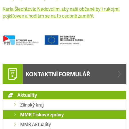
Karla Šlechtová: Nedovolím, aby naši občané byli rukojmí
pojišťoven a hodlám se na to osobně zaměřit
KONTAKTNÍ FORMULÁŘ
Aktuality
Zlínský kraj
MMR Tiskové zprávy
MMR Aktuality