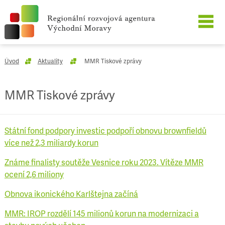
O SPOLEČNOSTI
Úvod
Aktuality
MMR Tiskové zprávy
NAŠE SLUŽBY
MMR Tiskové zprávy
REFERENCE
Státní fond podpory investic podpoří obnovu brownfieldů
KARIÉRA
více než 2,3 miliardy korun
KONTAKT
Známe finalisty soutěže Vesnice roku 2023. Vítěze MMR
ocení 2,6 miliony
Obnova ikonického Karlštejna začíná
MMR: IROP rozdělí 145 milionů korun na modernizaci a