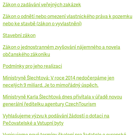
Zákon o zadávání veřejných zakázek
Zákon o odnětí nebo omezení vlastnického práva k pozemku
nebo ke stavbě (zákon o vyvlastnění)
Stavební zákon
Zákon o jednostranném zvyšování nájemného a novela
občanského zákoníku
Podmínky pro jeho realizaci
Ministryně Šlechtová: V roce 2014 nedočerpáme jen
necelých 9 miliard. Je to mimořádný úspěch.
Ministryně Karla Šlechtová dnes přivítala v úřadě novou
generální ředitelku agentury CzechTourism
Vyhlašujeme výzvu k podávání žádostí o dotaci na
Pečovatelské a Vstupní byty
Vypisujeme nové termíny školení pro žadatele o evropské