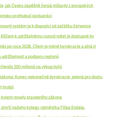
íte, jak Česko úspěšně čerpá miliardy z evropských
ensko prohlubují spolupráci
ovaný systém je k dispozici od začátku července
 Klíčem k udržitelnému rozvoji měst je dostupné by
ěz po roce 2028. Cílem je méně byrokracie a plná d
udržitelnost a podporu regionů
členilo 200 milionů na výkup bytů
zákona: Konec nekonečné byrokracie, zelená pro dostu
h hrobů
y kolem novely stavebního zákona
 úmrtí našeho kolegy, náměstka Filipa Endala.