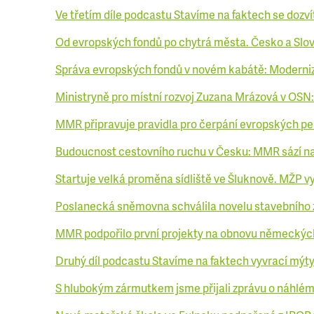
Ve třetím díle podcastu Stavíme na faktech se dozv
Od evropských fondů po chytrá města. Česko a Slov
Správa evropských fondů v novém kabátě: Moderniz
Ministryně pro místní rozvoj Zuzana Mrázová v OSN:
MMR připravuje pravidla pro čerpání evropských pen
Budoucnost cestovního ruchu v Česku: MMR sází na 
Startuje velká proměna sídliště ve Šluknově. MŽP vy
Poslanecká sněmovna schválila novelu stavebního 
MMR podpořilo první projekty na obnovu německýc
Druhý díl podcastu Stavíme na faktech vyvrací mýt
S hlubokým zármutkem jsme přijali zprávu o náhlém