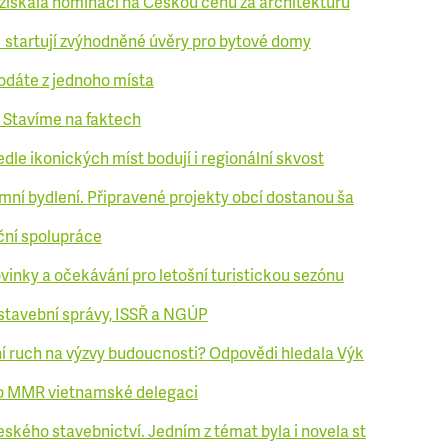
získala nominaci na Českou cenu za architekturu
I startují zvýhodněné úvěry pro bytové domy
odáte z jednoho místa
t Stavíme na faktech
edle ikonických míst bodují i regionální skvost
mní bydlení. Připravené projekty obcí dostanou ša
iční spolupráce
ovinky a očekávání pro letošní turistickou sezónu
stavební správy, ISSŘ a NGÚP
ní ruch na výzvy budoucnosti? Odpovědi hledala Výk
lo MMR vietnamské delegaci
kého stavebnictví. Jedním z témat byla i novela st