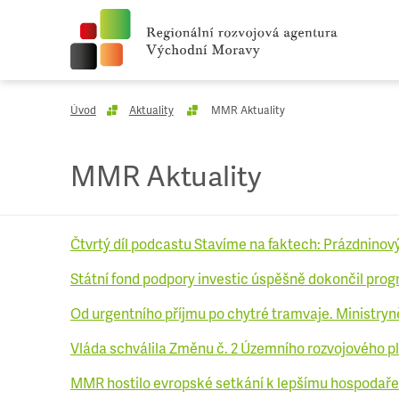
Úvod
Aktuality
MMR Aktuality
MMR Aktuality
Čtvrtý díl podcastu Stavíme na faktech: Prázdninový
Státní fond podpory investic úspěšně dokončil prog
Od urgentního příjmu po chytré tramvaje. Ministryně
Vláda schválila Změnu č. 2 Územního rozvojového p
MMR hostilo evropské setkání k lepšímu hospodaře