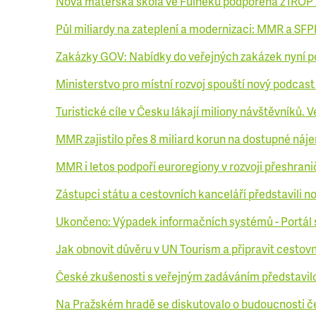
Nová mateřská škola ve Fulneku podpořená z IROP 
Půl miliardy na zateplení a modernizaci: MMR a SFP
Zakázky GOV: Nabídky do veřejných zakázek nyní p
Ministerstvo pro místní rozvoj spouští nový podcas
Turistické cíle v Česku lákají miliony návštěvníků. V
MMR zajistilo přes 8 miliard korun na dostupné náje
MMR i letos podpoří euroregiony v rozvoji přeshran
Zástupci státu a cestovních kanceláří představili n
Ukončeno: Výpadek informačních systémů - Portál 
Jak obnovit důvěru v UN Tourism a připravit cestov
České zkušenosti s veřejným zadáváním představi
Na Pražském hradě se diskutovalo o budoucnosti čes