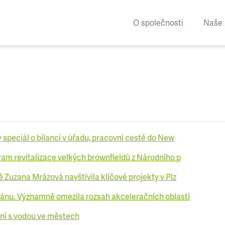
O společnosti
Naše 
 speciál o bilanci v úřadu, pracovní cestě do New
ram revitalizace velkých brownfieldů z Národního p
 Zuzana Mrázová navštívila klíčové projekty v Plz
lánu. Významně omezila rozsah akceleračních oblastí
ní s vodou ve městech