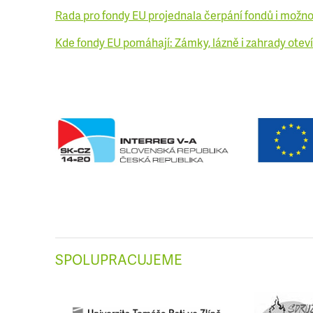
Rada pro fondy EU projednala čerpání fondů i možno
Kde fondy EU pomáhají: Zámky, lázně i zahrady otevír
SPOLUPRACUJEME