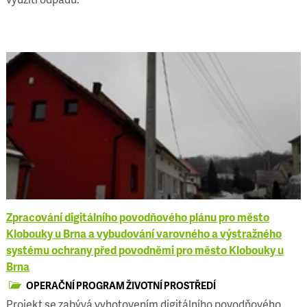
Zpracování digitálního povodňového plánu pro město
Klobouky u Brna a vybudování varovného a výstražného
systému ochrany před povodněmi pro město Klobouky u
Brna
OPERAČNÍ PROGRAM ŽIVOTNÍ PROSTŘEDÍ
Projekt se zabývá vyhotovením digitálního povodňového