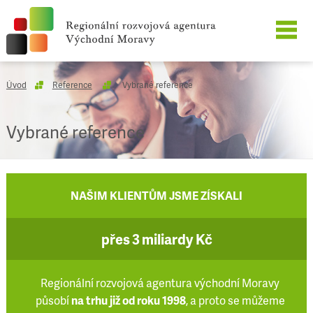
O SPOLEČNOSTI
Úvod
Reference
Vybrané reference
NAŠE SLUŽBY
Vybrané reference
REFERENCE
KARIÉRA
NAŠIM KLIENTŮM JSME ZÍSKALI
KONTAKT
přes 3 miliardy Kč
Regionální rozvojová agentura východní Moravy
působí
na trhu již od roku 1998
, a proto se můžeme