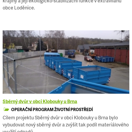
krajiny a její ekologicko-stabilizační funkce v extravilánu
obce Loděnice.
Sběrný dvůr v obci Klobouky u Brna
OPERAČNÍ PROGRAM ŽIVOTNÍ PROSTŘEDÍ
Cílem projektu Sběrný dvůr v obci Klobouky u Brna bylo
vybudovat nový sběrný dvůr a zvýšit tak podíl materiálového
využití odpadů.