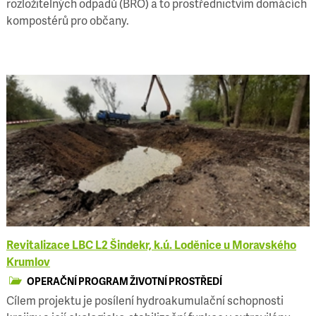
rozložitelných odpadů (BRO) a to prostřednictvím domácích
kompostérů pro občany.
Revitalizace LBC L2 Šindekr, k.ú. Loděnice u Moravského
Krumlov
OPERAČNÍ PROGRAM ŽIVOTNÍ PROSTŘEDÍ
Cílem projektu je posílení hydroakumulační schopnosti