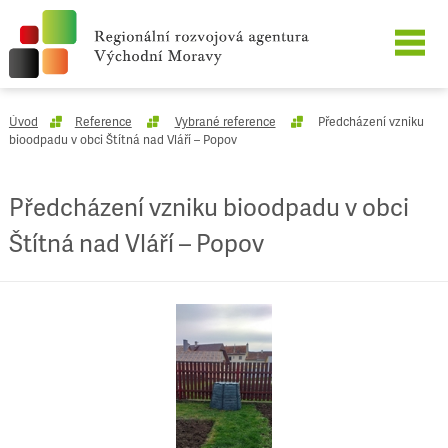
O SPOLEČNOSTI
Úvod
Reference
Vybrané reference
Předcházení vzniku
bioodpadu v obci Štítná nad Vláří – Popov
NAŠE SLUŽBY
Předcházení vzniku bioodpadu v obci
REFERENCE
Štítná nad Vláří – Popov
KARIÉRA
KONTAKT