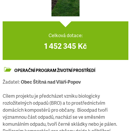
Celková dotace:
1 452 345 Kč
OPERAČNÍ PROGRAM ŽIVOTNÍ PROSTŘEDÍ
Žadatel:
Obec Štítná nad Vláří-Popov
Cílem projektu je předcházet vzniku biologicky
rozložitelných odpadů (BRO) a to prostřednictvím
domácích kompostérů pro občany. Bioodpad tvoří
významnou část odpadů, nachází se ve směsném
komunálním odpadu, tvoří černé skládky nebo je pálen.
Pořízením kompostérů pro občany dojde k přiblížení