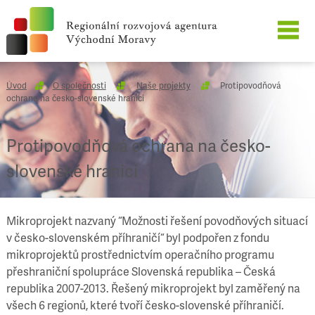
O SPOLEČNOSTI
Úvod
O společnosti
Naše projekty
Protipovodňová
ochrana na česko-slovenské hranici
NAŠE SLUŽBY
Protipovodňová ochrana na česko-
REFERENCE
slovenské hranici
KARIÉRA
Mikroprojekt nazvaný “Možnosti řešení povodňových situací
KONTAKT
v česko-slovenském příhraničí“ byl podpořen z fondu
mikroprojektů prostřednictvím operačního programu
přeshraniční spolupráce Slovenská republika – Česká
republika 2007-2013. Řešený mikroprojekt byl zaměřený na
všech 6 regionů, které tvoří česko-slovenské příhraničí.