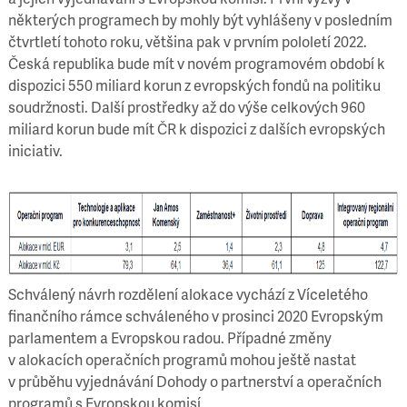
některých programech by mohly být vyhlášeny v posledním
čtvrtletí tohoto roku, většina pak v prvním pololetí 2022.
Česká republika bude mít v novém programovém období k
dispozici 550 miliard korun z evropských fondů na politiku
soudržnosti. Další prostředky až do výše celkových 960
miliard korun bude mít ČR k dispozici z dalších evropských
iniciativ.
Schválený návrh rozdělení alokace vychází z Víceletého
finančního rámce schváleného v prosinci 2020 Evropským
parlamentem a Evropskou radou. Případné změny
v alokacích operačních programů mohou ještě nastat
v průběhu vyjednávání Dohody o partnerství a operačních
programů s Evropskou komisí.