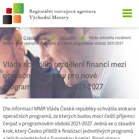
O SPOLEČNOSTI
Úvod
O společnosti
Aktuality
Vláda schválila rozdělení
financí mezi operační programy pro nové programové období 2021-2027
NAŠE SLUŽBY
Vláda schválila rozdělení financí mezi
REFERENCE
operační programy pro nové
KARIÉRA
programové období 2021-2027
KONTAKT
Dle informací MMR Vláda České republiky schválila alokace
operačních programů, ze kterých budou moci čeští příjemci
čerpat v programovém období 2021-2027. Jedná se o zásadní
krok, který Česko přiblíží k finalizaci jednotlivých programů
a jejich vyjednávání s Evropskou komisí. První výzvy v