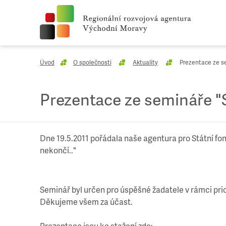
Úvod
O společnosti
Aktuality
Prezentace ze se
Prezentace ze semináře "S
Dne 19.5.2011 pořádala naše agentura pro Státní fon
nekončí.."
Seminář byl určen pro úspěšné žadatele v rámci prior
Děkujeme všem za účast.
Prezentace jsou ke stažení zde: