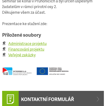
Seminář se konal v Průhonicích a byl určen úspěšným
žadatelům v rámci prirotní osy 2.
Děkujeme všem za účast.
Prezentace ke stažení zde:
Přiložené soubory
Administrace projektu
Financování projektu
Veřejné zakázky
KONTAKTNÍ FORMULÁŘ