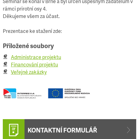
Seminář se konal v Brně a byl určen úspěšným žadatelům v
rámci prirotní osy 4.
Děkujeme všem za účast.
Prezentace ke stažení zde:
Přiložené soubory
Administrace projektu
Financování projektu
Veřejné zakázky
KONTAKTNÍ FORMULÁŘ