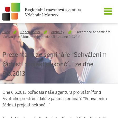
O SPOLEČNOSTI
Úvod
O společnosti
Aktuality
Prezentace ze semináře
"Schválením žádosti projekt nekončí.." ze dne 6.6.2013
NAŠE SLUŽBY
Prezentace ze semináře "Schválením
REFERENCE
žádosti projekt nekončí.." ze dne
KARIÉRA
6.6.2013
KONTAKT
Dne 6.6.2013 pořádala naše agentura pro Státní fond
životního prostředí další z pásma seminářů "Schválením
žádosti projekt nekončí.."