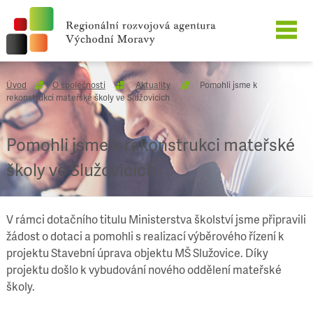
O SPOLEČNOSTI
Úvod
O společnosti
Aktuality
Pomohli jsme k
rekonstrukci mateřské školy ve Služovicích
NAŠE SLUŽBY
Pomohli jsme k rekonstrukci mateřské
REFERENCE
školy ve Služovicích
KARIÉRA
V rámci dotačního titulu Ministerstva školství jsme připravili
KONTAKT
žádost o dotaci a pomohli s realizací výběrového řízení k
projektu Stavební úprava objektu MŠ Služovice. Díky
projektu došlo k vybudování nového oddělení mateřské
školy.