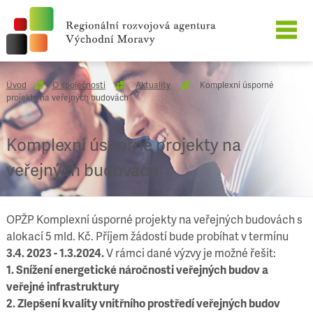
O SPOLEČNOSTI
Úvod
O společnosti
Aktuality
Komplexní úsporné
projekty na veřejných budovách
NAŠE SLUŽBY
Komplexní úsporné projekty na
REFERENCE
veřejných budovách
KARIÉRA
OPŽP Komplexní úsporné projekty na veřejných budovách s
KONTAKT
alokací 5 mld. Kč. Příjem žádostí bude probíhat v termínu
3.4. 2023 - 1.3.2024.
V rámci dané výzvy je možné řešit:
1. Snížení energetické náročnosti veřejných budov a
veřejné infrastruktury
2. Zlepšení kvality vnitřního prostředí veřejných budov