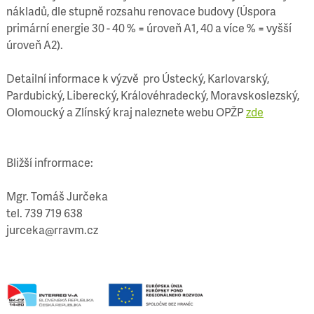
nákladů, dle stupně rozsahu renovace budovy (Úspora
primární energie 30 - 40 % = úroveň A1, 40 a více % = vyšší
úroveň A2).
Detailní informace k výzvě pro Ústecký, Karlovarský,
Pardubický, Liberecký, Královéhradecký, Moravskoslezský,
Olomoucký a Zlínský kraj naleznete webu OPŽP
zde
Bližší infrormace:
Mgr. Tomáš Jurčeka
tel. 739 719 638
jurceka@rravm.cz