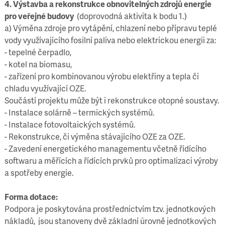
4. Výstavba a rekonstrukce obnovitelných zdrojů energie
pro veřejné budovy
(doprovodná aktivita k bodu 1.)
a) Výměna zdroje pro vytápění, chlazení nebo přípravu teplé
vody využívajícího fosilní paliva nebo elektrickou energii za:
- tepelné čerpadlo,
- kotel na biomasu,
- zařízení pro kombinovanou výrobu elektřiny a tepla či
chladu využívající OZE.
Součástí projektu může být i rekonstrukce otopné soustavy.
- Instalace solárně – termických systémů.
- Instalace fotovoltaických systémů.
- Rekonstrukce, či výměna stávajícího OZE za OZE.
- Zavedení energetického managementu včetně řídícího
softwaru a měřících a řídících prvků pro optimalizaci výroby
a spotřeby energie.
Forma dotace:
Podpora je poskytována prostřednictvím tzv. jednotkových
nákladů, jsou stanoveny dvě základní úrovně jednotkových