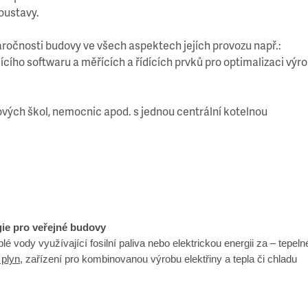
oustavy.
áročnosti budovy ve všech aspektech jejích provozu např.:
ího softwaru a měřících a řídících prvků pro optimalizaci výro
vých škol, nemocnic apod. s jednou centrální kotelnou
gie pro veřejné budovy
é vody využívající fosilní paliva nebo elektrickou energii za – tepeln
 plyn
, zařízení pro kombinovanou výrobu elektřiny a tepla či chladu