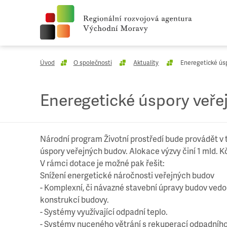
Úvod
O společnosti
Aktuality
Eneregetické ús
Eneregetické úspory veře
Národní program Životní prostředí bude provádět v t
úspory veřejných budov. Alokace výzvy činí 1 mld. K
V rámci dotace je možné pak řešit:
Snížení energetické náročnosti veřejných budov
- Komplexní, či návazné stavební úpravy budov vedo
konstrukcí budovy.
- Systémy využívající odpadní teplo.
- Systémy nuceného větrání s rekuperací odpadního