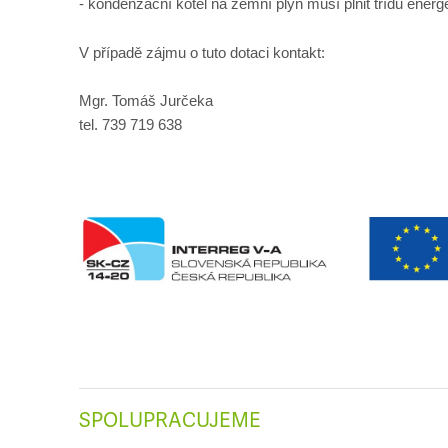
-
kondenzační kotel na zemní plyn musí plnit třídu energe
V případě zájmu o tuto dotaci kontakt:
Mgr. Tomáš Jurčeka
tel. 739 719 638
SPOLUPRACUJEME