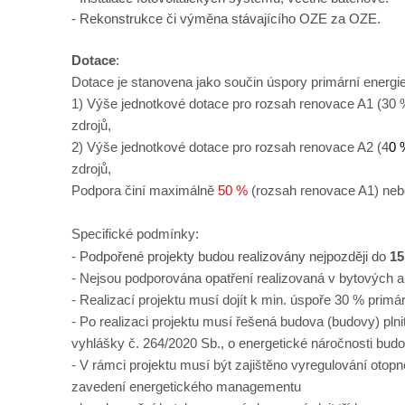
-
Rekonstrukce či výměna stávajícího OZE za OZE.
Dotace
:
Dotace je stanovena jako součin úspory primární energie
1) Výše jednotkové dotace pro rozsah renovace A1 (30 
zdrojů,
2) Výše jednotkové dotace pro rozsah renovace A2 (4
0 
zdrojů,
Podpora činí maximálně
50 %
(rozsah renovace A1) ne
Specifické podmínky:
- Podpořené projekty budou realizovány nejpozději do
15
- Nejsou podporována opatření realizovaná v bytových 
- Realizací projektu musí dojít k min. úspoře 30 % primá
- Po realizaci projektu musí řešená budova (budovy) pln
vyhlášky č. 264/2020 Sb., o energetické náročnosti bud
- V rámci projektu musí být zajištěno vyregulování otop
zavedení energetického managementu