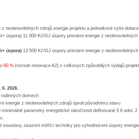
 z neobnovitelných zdrojů energie projektu a jednotkové výše dotace
%+ úspora) 11 000 Kč/GJ úspory primární energie z neobnovitelných
%+ úspora)
13 500 Kč/GJ úspory primární energie z neobnovitelných
bo
60 %
(rozsah renovace A2) z celkových způsobilých výdajů projekt
. 6. 2026.
a rodinných domech
rní energie z neobnovitelných zdrojů oproti původnímu stavu
it minimálně parametry energetické náročnosti definované § 6 odst. 2
ov.
né soustavy, osazení měřící techniky pro vyhodnocení úspory energie