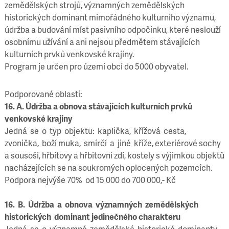
zemědělských strojů, významných zemědělských
historických dominant mimořádného kulturního významu,
údržba a budování míst pasivního odpočinku, které neslouží
osobnímu užívání a ani nejsou předmětem stávajících
kulturních prvků venkovské krajiny.
Program je určen pro území obcí do 5000 obyvatel.
Podporované oblasti:
16. A. Údržba a obnova stávajících kulturních prvků
venkovské krajiny
Jedná se o typ objektu: kaplička, křížová cesta,
zvonička, boží muka, smírčí a jiné kříže, exteriérové sochy
a sousoší, hřbitovy a hřbitovní zdi, kostely s výjimkou objektů
nacházejících se na soukromých oplocených pozemcích.
Podpora nejvýše 70% od 15 000 do 700 000,- Kč
16. B. Údržba a obnova významných zemědělských
historických dominant jedinečného charakteru
Jedná se o významné zemědělské historické dominanty