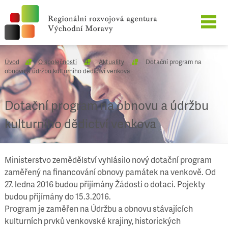
O SPOLEČNOSTI
Úvod
O společnosti
Aktuality
Dotační program na
obnovu a údržbu kulturního dědictví venkova
NAŠE SLUŽBY
Dotační program na obnovu a údržbu
REFERENCE
kulturního dědictví venkova
KARIÉRA
Ministerstvo zemědělství vyhlásilo nový dotační program
KONTAKT
zaměřený na financování obnovy památek na venkově. Od
27. ledna 2016 budou přijímány Žádosti o dotaci. Pojekty
budou přijímány do 15.3.2016.
Program je zaměřen na Údržbu a obnovu stávajících
kulturních prvků venkovské krajiny, historických