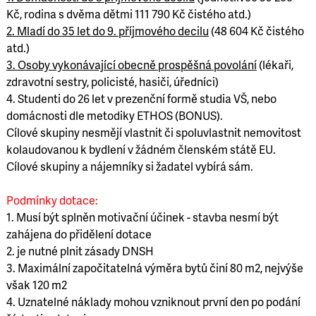
Kč, rodina s dvěma dětmi 111 790 Kč čistého atd.)
2. Mladí do 35 let do 9. příjmového decilu
(48 604 Kč čistého
atd.)
3. Osoby vykonávající obecně prospěšná povolání
(lékaři,
zdravotní sestry, policisté, hasiči, úředníci)
4. Studenti do 26 let v prezenční formě studia VŠ, nebo
domácnosti dle metodiky ETHOS (BONUS).
Cílové skupiny nesmějí vlastnit či spoluvlastnit nemovitost
kolaudovanou k bydlení v žádném členském státě EU.
Cílové skupiny a nájemníky si žadatel vybírá sám.
Podmínky dotace:
1. Musí být splněn motivační účinek - stavba nesmí být
zahájena do přidělení dotace
2. je nutné plnit zásady DNSH
3. Maximální započitatelná výměra bytů činí 80 m2, nejvýše
však 120 m2
4. Uznatelné náklady mohou vzniknout první den po podání