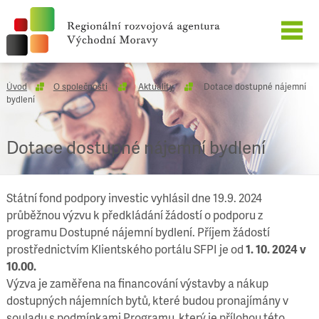
O SPOLEČNOSTI
Úvod
O společnosti
Aktuality
Dotace dostupné nájemní
bydlení
NAŠE SLUŽBY
Dotace dostupné nájemní bydlení
REFERENCE
KARIÉRA
Státní fond podpory investic vyhlásil dne 19.9. 2024
průběžnou výzvu k předkládání žádostí o podporu z
KONTAKT
programu Dostupné nájemní bydlení. Příjem žádostí
prostřednictvím Klientského portálu SFPI je od
1. 10. 2024 v
10.00.
Výzva je zaměřena na financování výstavby a nákup
dostupných nájemních bytů, které budou pronajímány v
souladu s podmínkami Programu, který je přílohou této