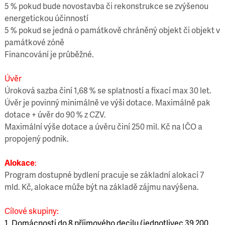
5 % pokud bude novostavba či rekonstrukce se zvýšenou
energetickou účinností
5 % pokud se jedná o památkově chráněný objekt či objekt v
památkové zóně
Financování je průběžné.
Úvěr
Úroková sazba činí 1,68 % se splatností a fixací max 30 let.
Úvěr je povinný minimálně ve výši dotace. Maximálně pak
dotace + úvěr do 90 % z CZV.
Maximální výše dotace a úvěru činí 250 mil. Kč na IČO a
propojený podnik.
Alokace
:
Program dostupné bydlení pracuje se základní alokací 7
mld. Kč, alokace může být na základě zájmu navýšena.
Cílové skupiny:
1. Domácnosti do 8 příjmového decilu
(jednotlivec 39 200