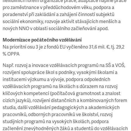
flexibilních forem organizace práce, adaptace náplně práce
pro zaměstnance v předdůchodovém věku, podpora a
poradenství při zakládání a zahájení činností subjektů
sociální ekonomiky, rozvoje aktivit stávajících menších a
nových NNO v oblasti sociálního začleňování apod.
Modernizace počátečního vzdělávání
Na prioritní osu 3 je z fondů EU vyčleněno
31,6 mil. €, tj. 29,2
% OPPA
Např. rozvoj a inovace vzdělávacích programů na SŠ a VOŠ,
rozvíjení spolupráce škol s podniky, vysokými školami a
institucemi výzkumu a vývoje, podpora odpoledních
vzdělávacích programů na školách s důrazem na rozvoj
klíčových kompetencí (počítačová gramotnost a znalost
cizích jazyků), rozvíjení distančních a kombinovaných forem
studia, další vzdělávání pedagogických a akademických
pracovníků, odborných pracovníků ve školství, rozvoj
studijních programů na vysokých školách, podpora
začlenění znevýhodněných žáků a studentů do vzdělávacích