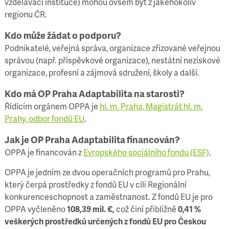
vzdělávací instituce) mohou ovšem být z jakéhokoliv
regionu ČR.
Kdo může žádat o podporu?
Podnikatelé, veřejná správa, organizace zřizované veřejnou
správou (např. příspěvkové organizace), nestátní neziskové
organizace, profesní a zájmová sdružení, školy a další.
Kdo má OP Praha Adaptabilita na starosti?
Řídícím orgánem OPPA je
hl. m. Praha, Magistrát hl. m.
Prahy, odbor fondů EU
.
Jak je OP Praha Adaptabilita financován?
OPPA je financován z
Evropského sociálního fondu (ESF)
.
OPPA je jedním ze dvou operačních programů pro Prahu,
který čerpá prostředky z fondů EU v cíli Regionální
konkurenceschopnost a zaměstnanost. Z fondů EU je pro
OPPA vyčleněno
108,39 mil. €,
což činí přibližně
0,41 %
veškerých prostředků určených z fondů EU pro Českou