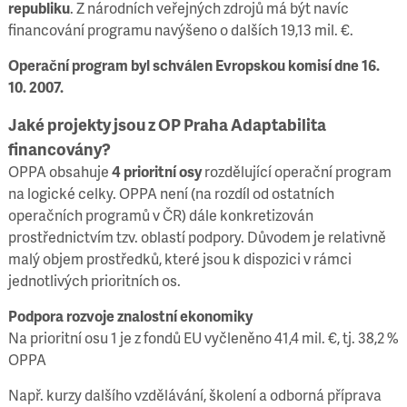
republiku
. Z národních veřejných zdrojů má být navíc
financování programu navýšeno o dalších 19,13 mil. €.
Operační program byl schválen Evropskou komisí dne 16.
10. 2007.
Jaké projekty jsou z OP Praha Adaptabilita
financovány?
OPPA obsahuje
4 prioritní osy
rozdělující operační program
na logické celky. OPPA není (na rozdíl od ostatních
operačních programů v ČR) dále konkretizován
prostřednictvím tzv. oblastí podpory. Důvodem je relativně
malý objem prostředků, které jsou k dispozici v rámci
jednotlivých prioritních os.
Podpora rozvoje znalostní ekonomiky
Na prioritní osu 1 je z fondů EU vyčleněno
41,4 mil. €, tj. 38,2 %
OPPA
Např. kurzy dalšího vzdělávání, školení a odborná příprava